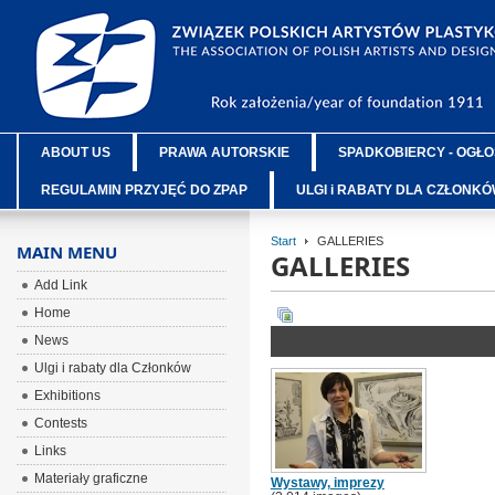
ABOUT US
PRAWA AUTORSKIE
SPADKOBIERCY - OGŁO
REGULAMIN PRZYJĘĆ DO ZPAP
ULGI i RABATY DLA CZŁONK
Start
GALLERIES
MAIN MENU
GALLERIES
Add Link
Home
News
Ulgi i rabaty dla Członków
Exhibitions
Contests
Links
Materiały graficzne
Wystawy, imprezy