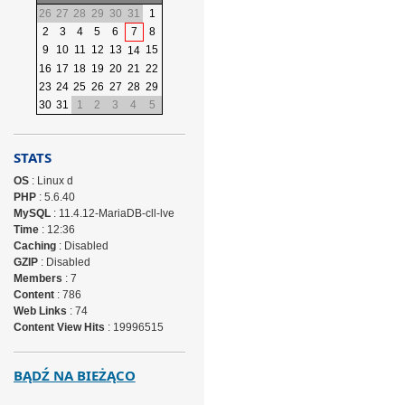
26
27
28
29
30
31
1
2
3
4
5
6
7
8
9
10
11
12
13
15
14
16
17
18
19
20
21
22
23
24
25
26
27
28
29
30
31
1
2
3
4
5
STATS
OS
: Linux d
PHP
: 5.6.40
MySQL
: 11.4.12-MariaDB-cll-lve
Time
: 12:36
Caching
: Disabled
GZIP
: Disabled
Members
: 7
Content
: 786
Web Links
: 74
Content View Hits
: 19996515
BĄDŹ NA BIEŻĄCO