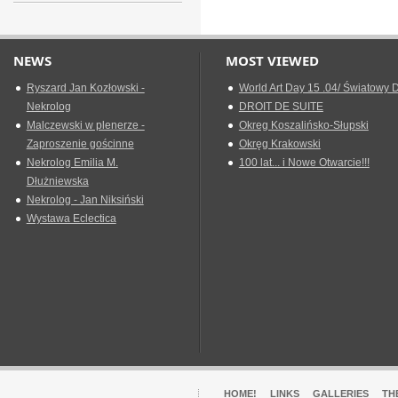
NEWS
MOST VIEWED
Ryszard Jan Kozłowski -
World Art Day 15 .04/ Światowy D
Nekrolog
DROIT DE SUITE
Malczewski w plenerze -
Okreg Koszalińsko-Słupski
Zaproszenie gościnne
Okręg Krakowski
Nekrolog Emilia M.
100 lat... i Nowe Otwarcie!!!
Dłużniewska
Nekrolog - Jan Niksiński
Wystawa Eclectica
HOME!
LINKS
GALLERIES
TH