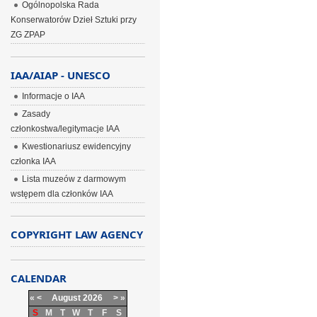
Ogólnopolska Rada
Konserwatorów Dzieł Sztuki przy
ZG ZPAP
IAA/AIAP - UNESCO
Informacje o IAA
Zasady
członkostwa/legitymacje IAA
Kwestionariusz ewidencyjny
członka IAA
Lista muzeów z darmowym
wstępem dla członków IAA
COPYRIGHT LAW AGENCY
CALENDAR
«
<
August
2026
>
»
S
M
T
W
T
F
S