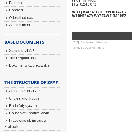
(3,014 images)
Patronat
Hits: 6,241,672
Contacts
W TEJ KATEGORII REPORTAŻE Z
WERNISAŻY WYSTAW I IMPREZ...
Odeszli od nas
Administrator
BASE DOCUMENTS
[RM]: Registered Members
[SM]: Special Members
Statute of ZPAP
The Regulations
Dokumenty członkowskie
THE STRUCTURE OF ZPAP
Authorities of ZPAP
Circles and Troops
Rada Artystyczna
Houses of Creative Work
Pracownie ul. Emaus w
Krakowie