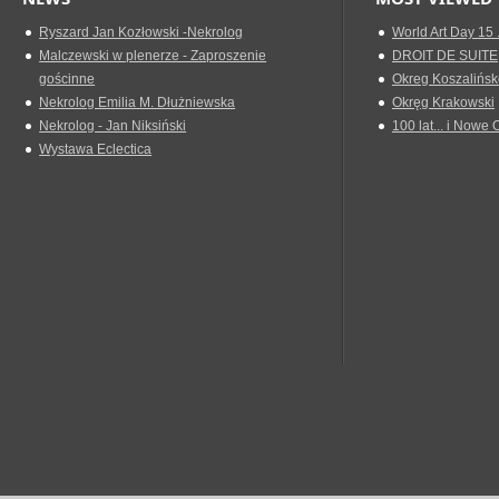
Ryszard Jan Kozłowski -Nekrolog
World Art Day 15 
Malczewski w plenerze - Zaproszenie
DROIT DE SUITE
gościnne
Okreg Koszalińsk
Nekrolog Emilia M. Dłużniewska
Okręg Krakowski
Nekrolog - Jan Niksiński
100 lat... i Nowe 
Wystawa Eclectica