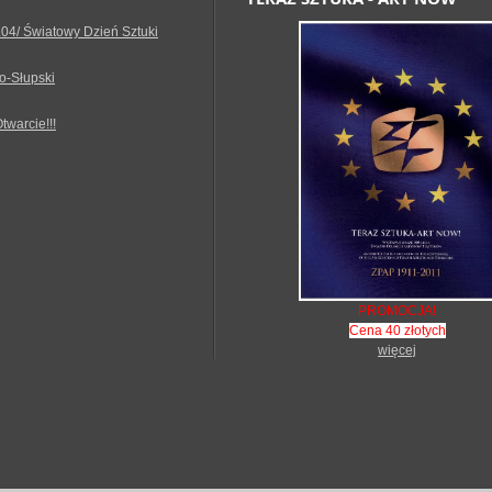
.04/ Światowy Dzień Sztuki
o-Słupski
Otwarcie!!!
PROMOCJA!
Cena 40 złotych
więcej