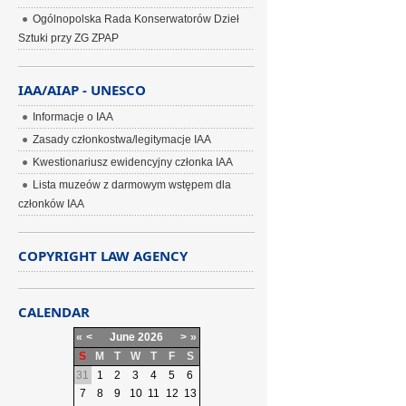
Ogólnopolska Rada Konserwatorów Dzieł
Sztuki przy ZG ZPAP
IAA/AIAP - UNESCO
Informacje o IAA
Zasady członkostwa/legitymacje IAA
Kwestionariusz ewidencyjny członka IAA
Lista muzeów z darmowym wstępem dla
członków IAA
COPYRIGHT LAW AGENCY
CALENDAR
«
<
June
2026
>
»
S
M
T
W
T
F
S
31
1
2
3
4
5
6
7
8
9
10
11
12
13