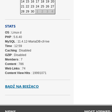
14
15
16
17
18
19
20
21
22
23
24
25
26
27
28
29
30
1
2
3
4
STATS
OS
: Linux d
PHP
: 5.6.40
MySQL
: 11.4.12-MariaDB-cll-lve
Time
: 12:59
Caching
: Disabled
GZIP
: Disabled
Members
: 7
Content
: 786
Web Links
: 74
Content View Hits
: 19991071
BĄDŹ NA BIEŻĄCO
NEWS
MOST VIEWED