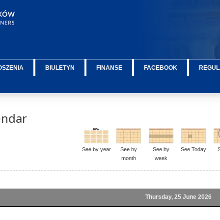
OSZENIA
BIULETYN
FINANSE
FACEBOOK
REGUL
endar
See by year
See by
See by
See Today
month
week
Thursday, 25 June 2026