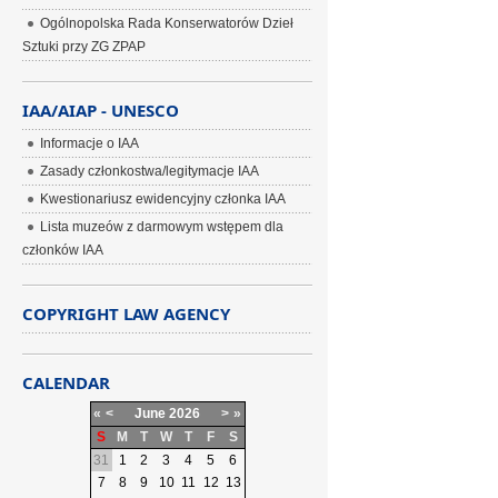
Ogólnopolska Rada Konserwatorów Dzieł
Sztuki przy ZG ZPAP
IAA/AIAP - UNESCO
Informacje o IAA
Zasady członkostwa/legitymacje IAA
Kwestionariusz ewidencyjny członka IAA
Lista muzeów z darmowym wstępem dla
członków IAA
COPYRIGHT LAW AGENCY
CALENDAR
«
<
June
2026
>
»
S
M
T
W
T
F
S
31
1
2
3
4
5
6
7
8
9
10
11
12
13