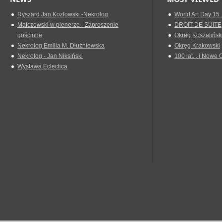
Ryszard Jan Kozłowski -Nekrolog
World Art Day 15 
Malczewski w plenerze - Zaproszenie
DROIT DE SUITE
gościnne
Okreg Koszalińsk
Nekrolog Emilia M. Dłużniewska
Okręg Krakowski
Nekrolog - Jan Niksiński
100 lat... i Nowe 
Wystawa Eclectica