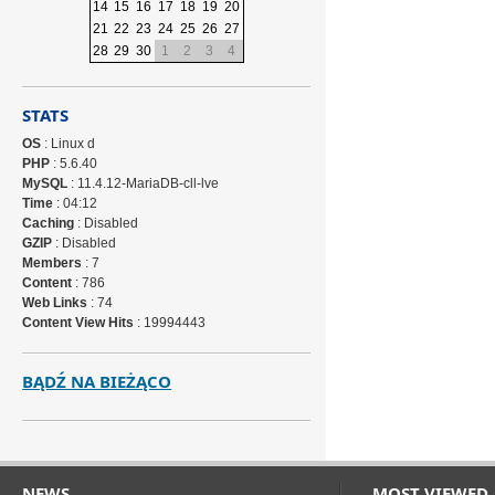
14
15
16
17
18
19
20
21
22
23
24
25
26
27
28
29
30
1
2
3
4
STATS
OS
: Linux d
PHP
: 5.6.40
MySQL
: 11.4.12-MariaDB-cll-lve
Time
: 04:12
Caching
: Disabled
GZIP
: Disabled
Members
: 7
Content
: 786
Web Links
: 74
Content View Hits
: 19994443
BĄDŹ NA BIEŻĄCO
NEWS
MOST VIEWED