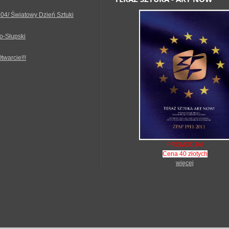
.04/ Światowy Dzień Sztuki
o-Słupski
Otwarcie!!!
PROMOCJA!
Cena 40 złotych
więcej