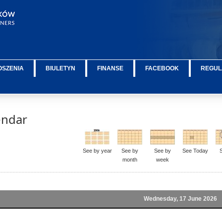
OSZENIA
BIULETYN
FINANSE
FACEBOOK
REGUL
endar
See by year
See by
See by
See Today
month
week
Wednesday, 17 June 2026