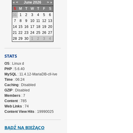
«
<
June
2026
>
»
S
M
T
W
T
F
S
31
1
2
3
4
5
6
7
8
9
10
11
12
13
14
15
16
17
18
19
20
21
22
23
24
25
26
27
28
29
30
1
2
3
4
STATS
OS
: Linux d
PHP
: 5.6.40
MySQL
: 11.4.12-MariaDB-cll-lve
Time
: 06:24
Caching
: Disabled
GZIP
: Disabled
Members
: 7
Content
: 785
Web Links
: 74
Content View Hits
: 19990025
BĄDŹ NA BIEŻĄCO