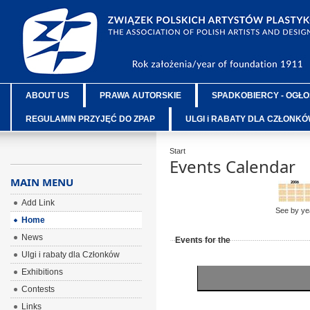
ABOUT US
PRAWA AUTORSKIE
SPADKOBIERCY - OGŁO
REGULAMIN PRZYJĘĆ DO ZPAP
ULGI i RABATY DLA CZŁONK
Start
Events Calendar
MAIN MENU
Add Link
See by ye
Home
News
Events for the
Ulgi i rabaty dla Członków
Exhibitions
Contests
Links