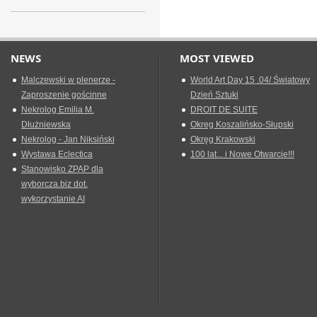
NEWS
MOST VIEWED
Malczewski w plenerze -
World Art Day 15 .04/ Światowy
Zaproszenie gościnne
Dzień Sztuki
Nekrolog Emilia M.
DROIT DE SUITE
Dłużniewska
Okreg Koszalińsko-Słupski
Nekrolog - Jan Niksiński
Okręg Krakowski
Wystawa Eclectica
100 lat... i Nowe Otwarcie!!!
Stanowisko ZPAP dla
wyborcza.biz dot.
wykorzystanie AI