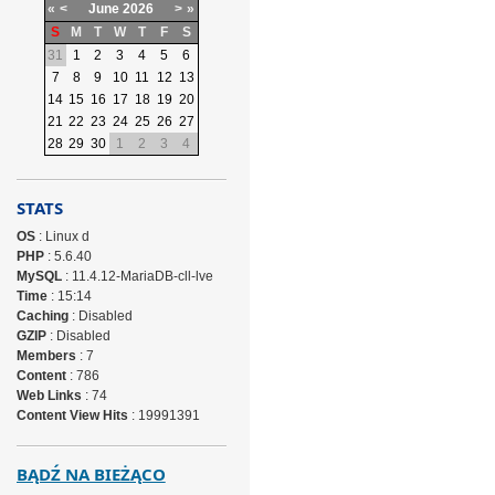
«
<
June
2026
>
»
S
M
T
W
T
F
S
31
1
2
3
4
5
6
7
8
9
10
11
12
13
14
15
16
17
18
19
20
21
22
23
24
25
26
27
28
29
30
1
2
3
4
STATS
OS
: Linux d
PHP
: 5.6.40
MySQL
: 11.4.12-MariaDB-cll-lve
Time
: 15:14
Caching
: Disabled
GZIP
: Disabled
Members
: 7
Content
: 786
Web Links
: 74
Content View Hits
: 19991391
BĄDŹ NA BIEŻĄCO