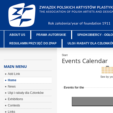
ABOUT US
PRAWA AUTORSKIE
SPADKOBIERCY - OGŁO
REGULAMIN PRZYJĘĆ DO ZPAP
ULGI i RABATY DLA CZŁONK
Start
Events Calendar
MAIN MENU
Add Link
See by ye
Home
News
Events for the
Ulgi i rabaty dla Członków
Exhibitions
Contests
Links