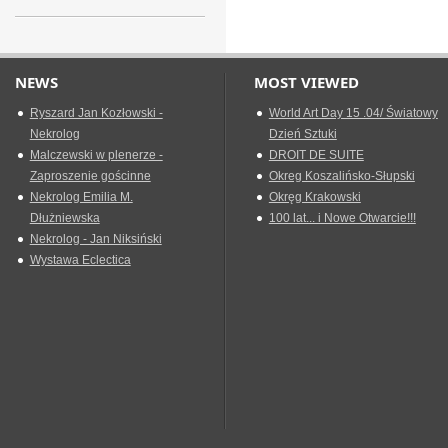
NEWS
MOST VIEWED
Ryszard Jan Kozłowski -
World Art Day 15 .04/ Światowy
Nekrolog
Dzień Sztuki
Malczewski w plenerze -
DROIT DE SUITE
Zaproszenie gościnne
Okreg Koszalińsko-Słupski
Nekrolog Emilia M.
Okręg Krakowski
Dłużniewska
100 lat... i Nowe Otwarcie!!!
Nekrolog - Jan Niksiński
Wystawa Eclectica