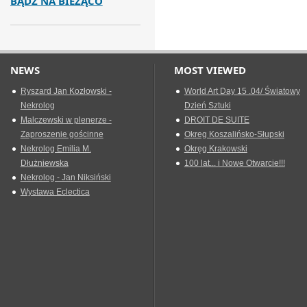
BĄDŹ NA BIEŻĄCO
NEWS
MOST VIEWED
Ryszard Jan Kozłowski -
World Art Day 15 .04/ Światowy
Nekrolog
Dzień Sztuki
Malczewski w plenerze -
DROIT DE SUITE
Zaproszenie gościnne
Okreg Koszalińsko-Słupski
Nekrolog Emilia M.
Okręg Krakowski
Dłużniewska
100 lat... i Nowe Otwarcie!!!
Nekrolog - Jan Niksiński
Wystawa Eclectica