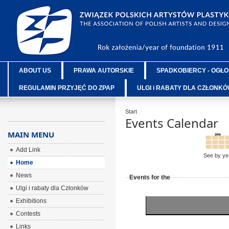
ABOUT US
PRAWA AUTORSKIE
SPADKOBIERCY - OGŁO
REGULAMIN PRZYJĘĆ DO ZPAP
ULGI i RABATY DLA CZŁONK
Start
Events Calendar
MAIN MENU
Add Link
See by ye
Home
News
Events for the
Ulgi i rabaty dla Członków
Exhibitions
Contests
Links