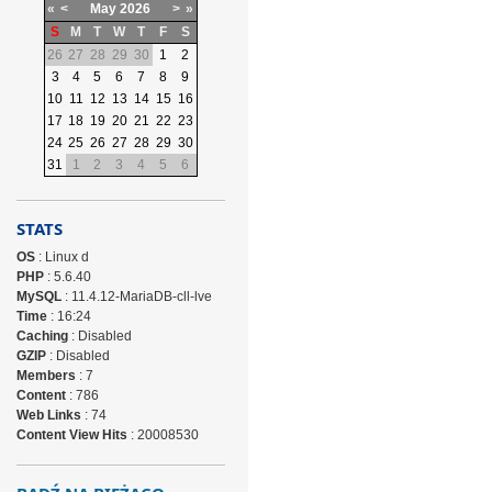
«
<
May
2026
>
»
S
M
T
W
T
F
S
26
27
28
29
30
1
2
3
4
5
6
7
8
9
10
11
12
13
14
15
16
17
18
19
20
21
22
23
24
25
26
27
28
29
30
31
1
2
3
4
5
6
STATS
OS
: Linux d
PHP
: 5.6.40
MySQL
: 11.4.12-MariaDB-cll-lve
Time
: 16:24
Caching
: Disabled
GZIP
: Disabled
Members
: 7
Content
: 786
Web Links
: 74
Content View Hits
: 20008530