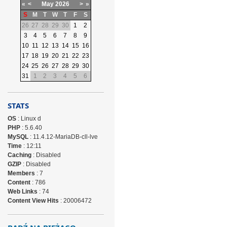
«
<
May
2026
>
»
S
M
T
W
T
F
S
26
27
28
29
30
1
2
3
4
5
6
7
8
9
10
11
12
13
14
15
16
17
18
19
20
21
22
23
24
25
26
27
28
29
30
31
1
2
3
4
5
6
STATS
OS
: Linux d
PHP
: 5.6.40
MySQL
: 11.4.12-MariaDB-cll-lve
Time
: 12:11
Caching
: Disabled
GZIP
: Disabled
Members
: 7
Content
: 786
Web Links
: 74
Content View Hits
: 20006472