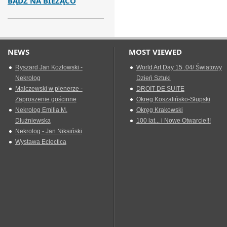
BĄDŹ NA BIEŻĄCO
NEWS
MOST VIEWED
Ryszard Jan Kozłowski -
World Art Day 15 .04/ Światowy
Nekrolog
Dzień Sztuki
Malczewski w plenerze -
DROIT DE SUITE
Zaproszenie gościnne
Okreg Koszalińsko-Słupski
Nekrolog Emilia M.
Okręg Krakowski
Dłużniewska
100 lat... i Nowe Otwarcie!!!
Nekrolog - Jan Niksiński
Wystawa Eclectica