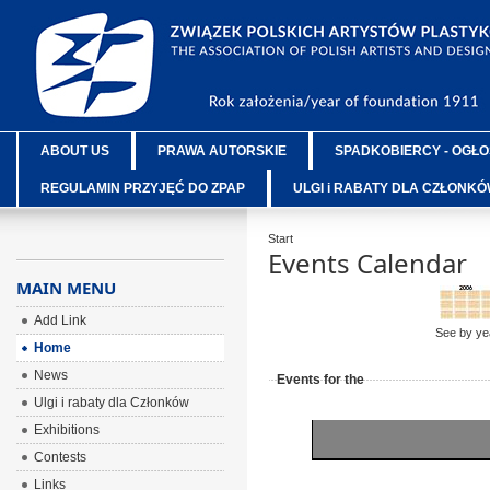
ABOUT US
PRAWA AUTORSKIE
SPADKOBIERCY - OGŁO
REGULAMIN PRZYJĘĆ DO ZPAP
ULGI i RABATY DLA CZŁONK
Start
Events Calendar
MAIN MENU
Add Link
See by ye
Home
News
Events for the
Ulgi i rabaty dla Członków
Exhibitions
Contests
Links