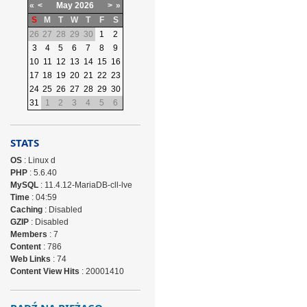
«
<
May
2026
>
»
S
M
T
W
T
F
S
26
27
28
29
30
1
2
3
4
5
6
7
8
9
10
11
12
13
14
15
16
17
18
19
20
21
22
23
24
25
26
27
28
29
30
31
1
2
3
4
5
6
STATS
OS
: Linux d
PHP
: 5.6.40
MySQL
: 11.4.12-MariaDB-cll-lve
Time
: 04:59
Caching
: Disabled
GZIP
: Disabled
Members
: 7
Content
: 786
Web Links
: 74
Content View Hits
: 20001410