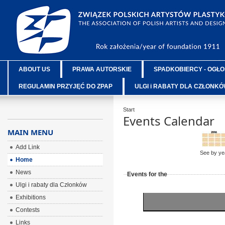
ABOUT US
PRAWA AUTORSKIE
SPADKOBIERCY - OGŁO
REGULAMIN PRZYJĘĆ DO ZPAP
ULGI i RABATY DLA CZŁONK
Start
Events Calendar
MAIN MENU
Add Link
See by ye
Home
News
Events for the
Ulgi i rabaty dla Członków
Exhibitions
Contests
Links