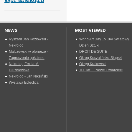
BĄDŹ NA BIEŻĄCO
NEWS
MOST VIEWED
Ryszard Jan Kozłowski -
World Art Day 15 .04/ Światowy
Nekrolog
Dzień Sztuki
Malczewski w plenerze -
DROIT DE SUITE
Zaproszenie gościnne
Okreg Koszalińsko-Słupski
Nekrolog Emilia M.
Okręg Krakowski
Dłużniewska
100 lat... i Nowe Otwarcie!!!
Nekrolog - Jan Niksiński
Wystawa Eclectica