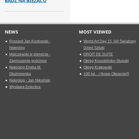
BĄDŹ NA BIEŻĄCO
NEWS
MOST VIEWED
Ryszard Jan Kozłowski -
World Art Day 15 .04/ Światowy
Nekrolog
Dzień Sztuki
Malczewski w plenerze -
DROIT DE SUITE
Zaproszenie gościnne
Okreg Koszalińsko-Słupski
Nekrolog Emilia M.
Okręg Krakowski
Dłużniewska
100 lat... i Nowe Otwarcie!!!
Nekrolog - Jan Niksiński
Wystawa Eclectica