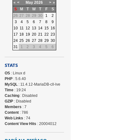
«
<
May
2026
>
»
S
M
T
W
T
F
S
26
27
28
29
30
1
2
3
4
5
6
7
8
9
10
11
12
13
14
15
16
17
18
19
20
21
22
23
24
25
26
27
28
29
30
31
1
2
3
4
5
6
STATS
OS
: Linux d
PHP
: 5.6.40
MySQL
: 11.4.12-MariaDB-cll-lve
Time
: 19:24
Caching
: Disabled
GZIP
: Disabled
Members
: 7
Content
: 786
Web Links
: 74
Content View Hits
: 20004012