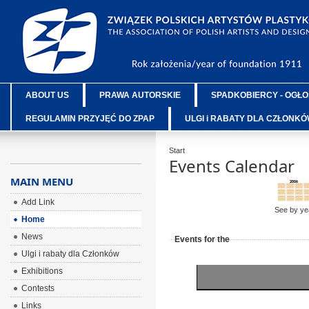
ABOUT US
PRAWA AUTORSKIE
SPADKOBIERCY - OGŁO
REGULAMIN PRZYJĘĆ DO ZPAP
ULGI i RABATY DLA CZŁONK
Start
Events Calendar
MAIN MENU
Add Link
See by ye
Home
News
Events for the
Ulgi i rabaty dla Członków
Exhibitions
Contests
Links