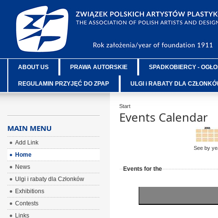
ABOUT US
PRAWA AUTORSKIE
SPADKOBIERCY - OGŁO
REGULAMIN PRZYJĘĆ DO ZPAP
ULGI i RABATY DLA CZŁONK
Start
Events Calendar
MAIN MENU
Add Link
See by ye
Home
News
Events for the
Ulgi i rabaty dla Członków
Exhibitions
Contests
Links