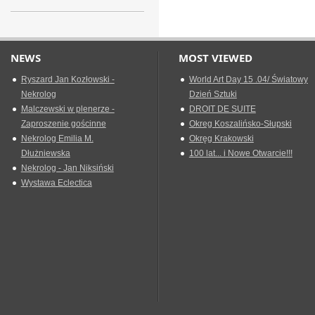
NEWS
MOST VIEWED
Ryszard Jan Kozłowski -
World Art Day 15 .04/ Światowy
Nekrolog
Dzień Sztuki
Malczewski w plenerze -
DROIT DE SUITE
Zaproszenie gościnne
Okreg Koszalińsko-Słupski
Nekrolog Emilia M.
Okręg Krakowski
Dłużniewska
100 lat... i Nowe Otwarcie!!!
Nekrolog - Jan Niksiński
Wystawa Eclectica