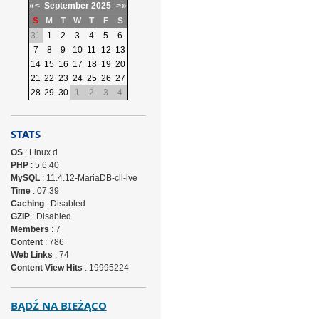
«
<
September
2025
>
»
S
M
T
W
T
F
S
31
1
2
3
4
5
6
7
8
9
10
11
12
13
14
15
16
17
18
19
20
21
22
23
24
25
26
27
28
29
30
1
2
3
4
STATS
OS
: Linux d
PHP
: 5.6.40
MySQL
: 11.4.12-MariaDB-cll-lve
Time
: 07:39
Caching
: Disabled
GZIP
: Disabled
Members
: 7
Content
: 786
Web Links
: 74
Content View Hits
: 19995224
BĄDŹ NA BIEŻĄCO