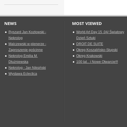
NEWS
MOST VIEWED
Ryszard Jan Kozłowski -
World Art Day 15 .04/ Światowy
Nekrolog
Dzień Sztuki
Malczewski w plenerze -
DROIT DE SUITE
Zaproszenie gościnne
Okreg Koszalińsko-Słupski
Nekrolog Emilia M.
Okręg Krakowski
Dłużniewska
100 lat... i Nowe Otwarcie!!!
Nekrolog - Jan Niksiński
Wystawa Eclectica