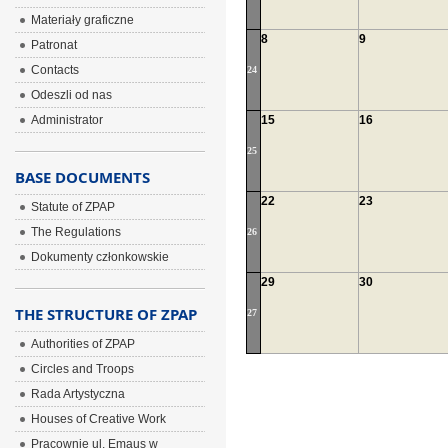
Materiały graficzne
8
9
Patronat
Contacts
24
Odeszli od nas
Administrator
15
16
25
BASE DOCUMENTS
22
23
Statute of ZPAP
The Regulations
26
Dokumenty członkowskie
29
30
THE STRUCTURE OF ZPAP
27
Authorities of ZPAP
Circles and Troops
Rada Artystyczna
Houses of Creative Work
Pracownie ul. Emaus w