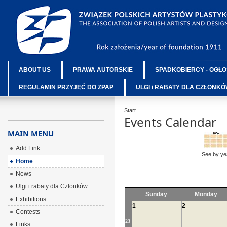
ABOUT US
PRAWA AUTORSKIE
SPADKOBIERCY - OGŁO
REGULAMIN PRZYJĘĆ DO ZPAP
ULGI i RABATY DLA CZŁONK
Start
Events Calendar
MAIN MENU
Add Link
See by ye
Home
News
Ulgi i rabaty dla Członków
Sunday
Monday
Exhibitions
1
2
Contests
23
Links