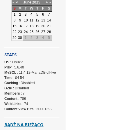
«
<
June
2025
>
»
S
M
T
W
T
F
S
1
2
3
4
5
6
7
8
9
10
11
12
13
14
15
16
17
18
19
20
21
22
23
24
25
26
27
28
29
30
1
2
3
4
5
STATS
OS
: Linux d
PHP
: 5.6.40
MySQL
: 11.4.12-MariaDB-cll-lve
Time
: 04:54
Caching
: Disabled
GZIP
: Disabled
Members
: 7
Content
: 786
Web Links
: 74
Content View Hits
: 20001392
BĄDŹ NA BIEŻĄCO