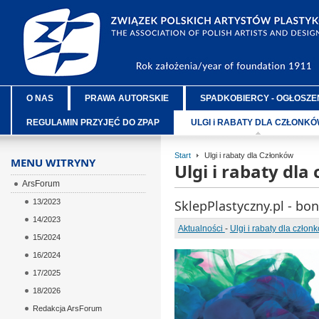
O NAS
PRAWA AUTORSKIE
SPADKOBIERCY - OGŁOSZE
REGULAMIN PRZYJĘĆ DO ZPAP
ULGI i RABATY DLA CZŁONK
Start
Ulgi i rabaty dla Członków
MENU WITRYNY
Ulgi i rabaty dla
ArsForum
13/2023
SklepPlastyczny.pl - bo
14/2023
Aktualności
-
Ulgi i rabaty dla człon
15/2024
16/2024
17/2025
18/2026
Redakcja ArsForum