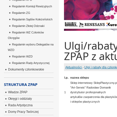
Regulamin Komisji Rewizyjnych
Regulamin ZG
Regulamin Sądów Koleżeńskich
Regulamin Złotej Odznaki
Regulamin WZ Członków
Okręgów
Ulgi/rabat
Regulamin wyboru Delegatów na
WZD
ZPAP z akt
Regulamin WZD
Regulamin Rady Artystycznej
Aktualności
-
Ulgi i rabaty dla człon
Dokumenty członkowskie
l.p.
nazwa sklepu
Sklep internetowy SklepPlastyczny.p
STRUKTURA ZPAP
"Art-Serwis" Radosław Domanik
Władze ZPAP
1
dystrybutor profesjonalnych
artykułów zaopatrzenia dla plastykó
Okręgi i oddziały
i sklepów plastycznych
Rada Artystyczna
Domy Pracy Twórczej