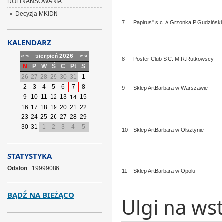
DOFINANSOWANIA
Decyzja MKiDN
7
Papirus" s.c. A.Grzonka P.Gudziński
KALENDARZ
«
<
sierpień
2026
>
»
8
Poster Club S.C. M.R.Rutkowscy
N
P
W
Ś
C
Pt
S
26
27
28
29
30
31
1
2
3
4
5
6
7
8
9
Sklep ArtBarbara w Warszawie
9
10
11
12
13
15
14
16
17
18
19
20
21
22
23
24
25
26
27
28
29
30
31
1
2
3
4
5
10
Sklep ArtBarbara w Olsztynie
STATYSTYKA
Odsłon
: 19999086
11
Sklep ArtBarbara w Opolu
BĄDŹ NA BIEŻĄCO
Ulgi na w