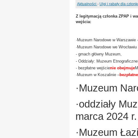
Aktualności
-
Ulgi i rabaty dla człon
Z legitymacją członka ZPAP i w
wejścia:
ÂÂÂÂÂÂÂÂÂÂÂÂÂÂÂÂÂ
hologramem -ÂÂÂÂÂÂÂÂÂÂÂ
wejścia
:
·
Muzeum Narodowe w Warszawie 
·
Muzeum Narodowe we Wrocławiu
- gmach główny Muzeum,
- Oddziały: Muzeum Etnograficzn
- bezpłatne wejście
nie obejmuje
M
·
Muzeum w Koszalinie –
bezpłatne
·
Muzeum Naro
·oddziały Mu
marca 2024 r.
·
Muzeum Łazi