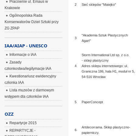
Pracownie ul. Emaus w
2
Sieć sklepów "Matejko"
Krakowie
Ogólnopolska Rada
Konserwatorów Dzieł Sztuki przy
ZG ZPAP
"Akademia Sztuk Plastycznych
3
Agart"
IAA/AIAP - UNESCO
Informacje o IAA
Storm International Ltd sp. z o.o.
- sklep plastyczny
Zasady
4
Adres sklepu internetowego: ul.
członkostwa/legitymacje IAA
Graniczna 186, hala H1, moduł nr 5,
Kwestionariusz ewidencyjny
54-516 Wrocław
członka IAA
Lista muzeów z darmowym
wstępem dla członków IAA
5
PaperConcept
OZZ
Repartycje 2015
Artdecorrama. Sklep plastyczno-
6
REPARTYCJE -
papierniczy.