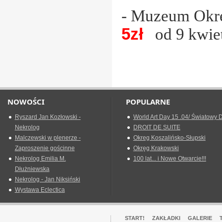
- Muzeum Okr
5zł
Â
od 9 kwie
NOWOŚCI
POPULARNE
Ryszard Jan Kozłowski -
World Art Day 15 .04/ Światowy D
Nekrolog
DROIT DE SUITE
Malczewski w plenerze -
Okreg Koszalińsko-Słupski
Zaproszenie gościnne
Okręg Krakowski
Nekrolog Emilia M.
100 lat... i Nowe Otwarcie!!!
Dłużniewska
Nekrolog - Jan Niksiński
Wystawa Eclectica
START!
ZAKŁADKI
GALERIE