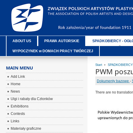
ABOUT US
PRAWA AUTORSKIE
SPADKOBIERCY - OGŁ
WYPOCZYNEK w DOMACH PRACY TWÓRCZEJ
Start
SPADKOBIERCY
MAIN MENU
PWM poszu
Add Link
Dokumenty bazowe
-
Home
News
There are no translatio
Ulgi i rabaty dla Członków
Exhibitions
Contests
Links
Materiały graficzne