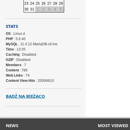
23
24
25
26
27
28
29
30
31
1
2
3
4
5
STATS
OS
: Linux d
PHP
: 5.6.40
MySQL
: 11.4.12-MariaDB-cll-lve
Time
: 13:35
Caching
: Disabled
GZIP
: Disabled
Members
: 7
Content
: 786
Web Links
: 74
Content View Hits
: 20006610
BĄDŹ NA BIEŻĄCO
NEWS
MOST VIEWED