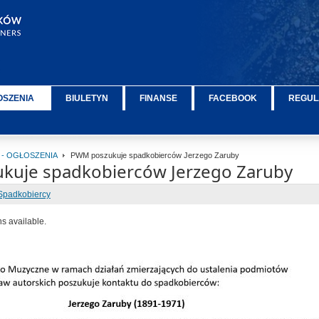
OSZENIA
BIULETYN
FINANSE
FACEBOOK
REGUL
 - OGŁOSZENIA
PWM poszukuje spadkobierców Jerzego Zaruby
kuje spadkobierców Jerzego Zaruby
Spadkobiercy
ns available.