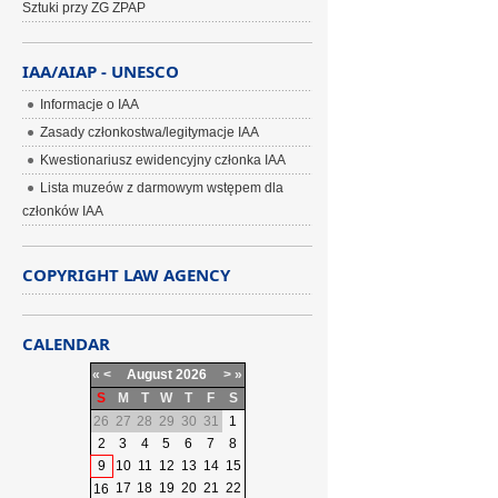
Sztuki przy ZG ZPAP
IAA/AIAP - UNESCO
Informacje o IAA
Zasady członkostwa/legitymacje IAA
Kwestionariusz ewidencyjny członka IAA
Lista muzeów z darmowym wstępem dla
członków IAA
COPYRIGHT LAW AGENCY
CALENDAR
«
<
August
2026
>
»
S
M
T
W
T
F
S
26
27
28
29
30
31
1
2
3
4
5
6
7
8
9
10
11
12
13
14
15
17
18
19
20
21
22
16