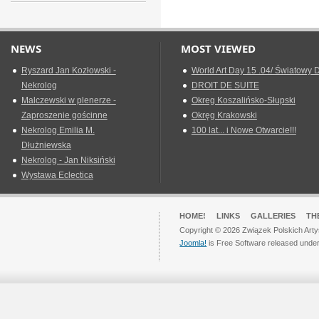
NEWS
MOST VIEWED
Ryszard Jan Kozłowski -
World Art Day 15 .04/ Światowy D
Nekrolog
DROIT DE SUITE
Malczewski w plenerze -
Okreg Koszalińsko-Słupski
Zaproszenie gościnne
Okręg Krakowski
Nekrolog Emilia M.
100 lat... i Nowe Otwarcie!!!
Dłużniewska
Nekrolog - Jan Niksiński
Wystawa Eclectica
HOME!
LINKS
GALLERIES
TH
Copyright © 2026 Związek Polskich Arty
Joomla!
is Free Software released unde