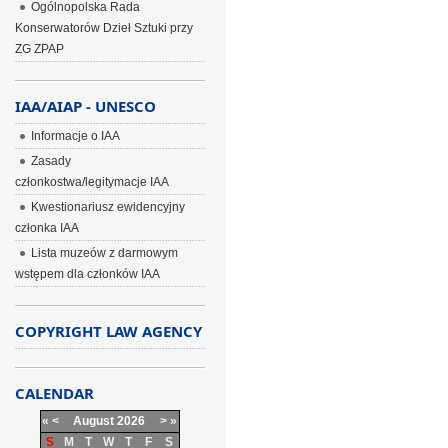
Ogólnopolska Rada
Konserwatorów Dzieł Sztuki przy
ZG ZPAP
IAA/AIAP - UNESCO
Informacje o IAA
Zasady
członkostwa/legitymacje IAA
Kwestionariusz ewidencyjny
członka IAA
Lista muzeów z darmowym
wstępem dla członków IAA
COPYRIGHT LAW AGENCY
CALENDAR
«
<
August
2026
>
»
S
M
T
W
T
F
S