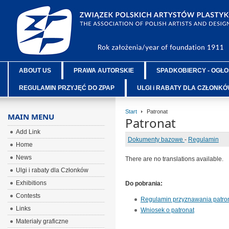
ABOUT US
PRAWA AUTORSKIE
SPADKOBIERCY - OGŁO
REGULAMIN PRZYJĘĆ DO ZPAP
ULGI i RABATY DLA CZŁONK
Start
Patronat
MAIN MENU
Patronat
Add Link
Dokumenty bazowe
-
Regulamin
Home
News
There are no translations available.
Ulgi i rabaty dla Członków
Exhibitions
Do pobrania:
Contests
Regulamin przyznawania patro
Links
Wniosek o patronat
Materiały graficzne