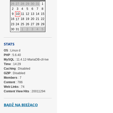
26
27
28
29
30
31
1
2
3
4
5
6
7
8
9
10
11
12
13
14
15
16
18
19
20
21
22
17
23
24
25
26
27
28
29
30
31
1
2
3
4
5
STATS
OS
: Linux d
PHP
: 5.6.40
MySQL
: 11.4.12-MariaDB-cll-lve
Time
: 14:29
Caching
: Disabled
GZIP
: Disabled
Members
: 7
Content
: 786
Web Links
: 74
Content View Hits
: 20011294
BĄDŹ NA BIEŻĄCO