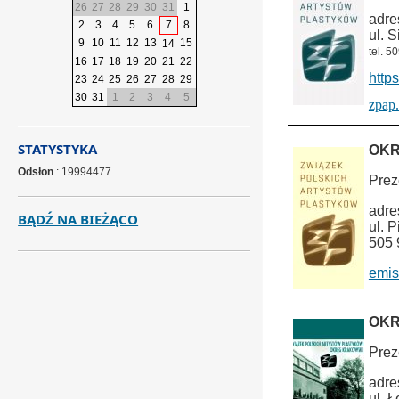
26
27
28
29
30
31
1
adre
2
3
4
5
6
7
8
ul. 
9
10
11
12
13
15
14
tel. 5
16
17
18
19
20
21
22
http
23
24
25
26
27
28
29
30
31
1
2
3
4
5
zpap
STATYSTYKA
OKR
Odsłon
: 19994477
Prez
adre
BĄDŹ NA BIEŻĄCO
ul. 
505 
emis
OK
Prez
adre
ul. 