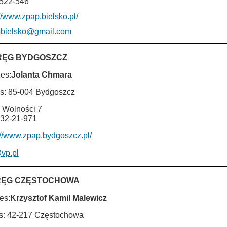
522-546
://www.zpap.bielsko.pl/
bielsko@gmail.com
RĘG BYDGOSZCZ
es:
Jolanta Chmara
s: 85-004 Bydgoszcz
 Wolności 7
 32-21-971
://www.zpap.bydgoszcz.pl/
vp.pl
ĘG CZĘSTOCHOWA
es:
Krzysztof Kamil Malewicz
s: 42-217 Częstochowa