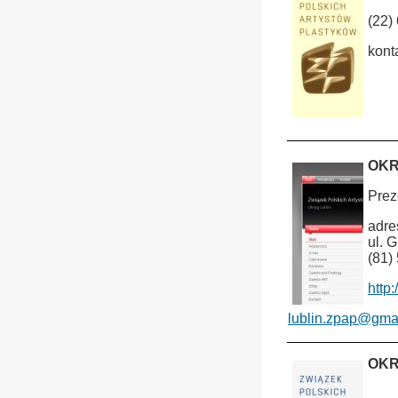
(22)
kont
OKR
Prez
adre
ul. 
(81)
http:
lublin.zpap@gma
OKR
ÂÂÂÂ