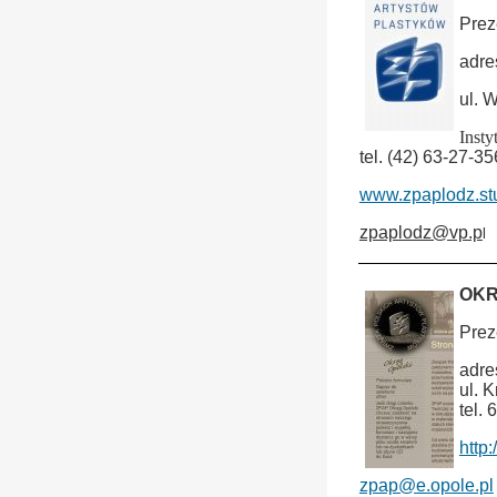
Prez
adre
ul. 
Insty
tel. (42) 63-27-35
www.zpaplodz.st
zpaplodz@vp.p
l
OKR
Prez
adre
ul. 
tel.
http
zpap@e.opole.pl