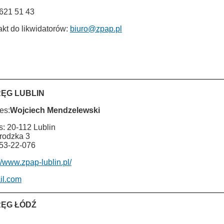
 621 51 43
akt do likwidatorów:
biuro@zpap.pl
ĘG LUBLIN
es:
Wojciech Mendzelewski
s: 20-112 Lublin
Grodzka 3
 53-22-076
//www.zpap-lublin.pl/
il.com
ĘG ŁÓDŹ
ÂÂÂÂÂÂÂÂÂÂÂÂÂÂÂÂÂÂÂÂÂÂÂÂÂÂÂÂÂÂÂÂÂÂÂÂÂÂÂÂÂÂÂÂÂÂÂÂÂÂÂÂÂÂÂÂ