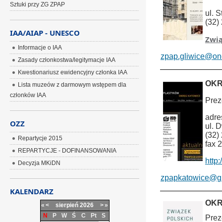
Sztuki przy ZG ZPAP
ul. 
(32)
IAA/AIAP - UNESCO
Zwią
Informacje o IAA
zpap.gliwice@one
Zasady członkostwa/legitymacje IAA
Kwestionariusz ewidencyjny członka IAA
OKR
Lista muzeów z darmowym wstępem dla
członków IAA
Prez
adre
OZZ
ul. 
(32)
Repartycje 2015
fax 
REPARTYCJE - DOFINANSOWANIA
http:
Decyzja MKiDN
zpapkatowice@g
KALENDARZ
OKR
«
<
sierpień
2026
>
»
N
P
W
Ś
C
Pt
S
Prez