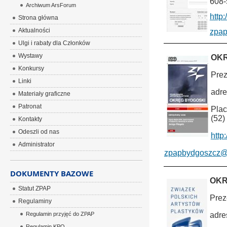
608-
Archiwum ArsForum
http
Strona główna
Aktualności
zpap
Ulgi i rabaty dla Członków
Wystawy
OK
Konkursy
Prez
Linki
adre
Materiały graficzne
Patronat
Plac
(52)
Kontakty
Odeszli od nas
http
Administrator
zpapbydgoszcz@
DOKUMENTY BAZOWE
OKR
Statut ZPAP
Prez
Regulaminy
Regulamin przyjęć do ZPAP
adre
Regulamin KPO