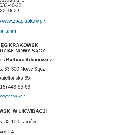
 632-46-22
632-46-22
://www.zpapkrakow.pl/
ail.com
ĘG KRAKOWSKI
DDZIAŁ NOWY SĄCZ
es:
Barbara Adamowicz
s: 33-300 Nowy Sącz
Jagiellońska 35
 (18) 443-55-63
owysacz@wp.pl
SKI W LIKWIDACJI
s: 33-100 Tarnów
Rynek 4