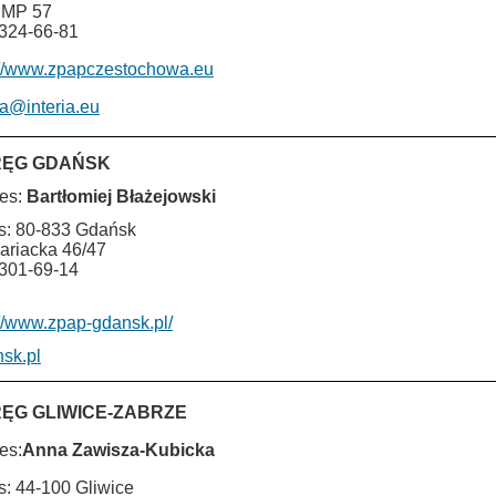
NMP 57
 324-66-81
://www.zpapczestochowa.eu
a@interia.eu
ĘG GDAŃSK
es:
Bartłomiej Błażejowski
s: 80-833 Gdańsk
Mariacka 46/47
 301-69-14
://www.zpap-gdansk.pl/
sk.pl
ĘG GLIWICE-ZABRZE
es:
Anna Zawisza-Kubicka
s: 44-100 Gliwice