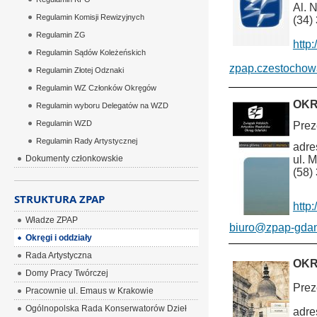
Al. 
Regulamin Komisji Rewizyjnych
(34)
Regulamin ZG
http
Regulamin Sądów Koleżeńskich
zpap.czestochow
Regulamin Złotej Odznaki
Regulamin WZ Członków Okręgów
OKR
Regulamin wyboru Delegatów na WZD
Regulamin WZD
Prez
Regulamin Rady Artystycznej
adre
Dokumenty członkowskie
ul. 
(58)
STRUKTURA ZPAP
http
Władze ZPAP
biuro@zpap-gdan
Okręgi i oddziały
Rada Artystyczna
OKR
Domy Pracy Twórczej
Prez
Pracownie ul. Emaus w Krakowie
Ogólnopolska Rada Konserwatorów Dzieł
adre