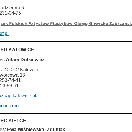
Studzienna 6
 231-04-75
zek Polskich Artystów Plastyków Okręg Gliwicko Zabrzańsk
t.pl
ĘG KATOWICE
es:
Adam Dutkiewicz
s: 40-012 Katowice
Dworcowa 13
 253-74-41
253-99-61
//zpap.katowice.pl/
mail.com
ĘG KIELCE
es:
Ewa Wiśniewska -Zduniak