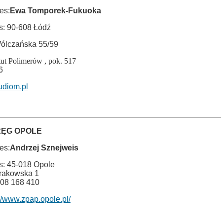
es:
Ewa Tomporek-Fukuoka
s: 90-608 Łódź
Wólczańska 55/59
tut Polimerów , pok. 517
6
udiom.pl
ĘG OPOLE
es:
Andrzej Sznejweis
s: 45-018 Opole
Krakowska 1
 608 168 410
://www.zpap.opole.pl/