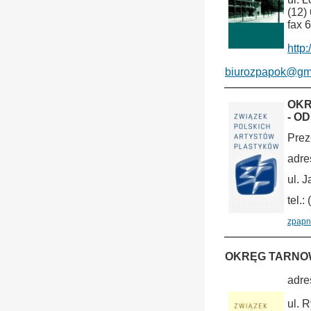
(12)
fax 
http
biurozpapok@gm
OKR
- O
Prez
adre
ul. 
tel.:
zpapn
OKRĘG TARNOW
adre
ul. 