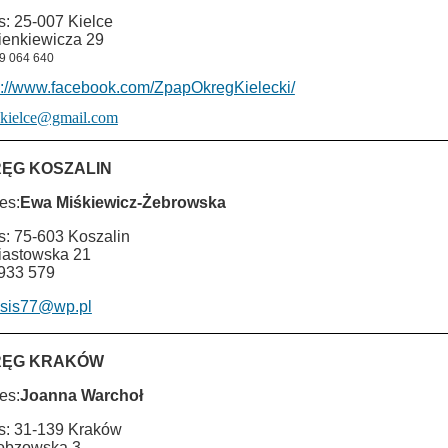
s: 25-007 Kielce
Sienkiewicza 29
09 064 640
s://www.facebook.com/ZpapOkregKielecki/
.kielce@gmail.com
ĘG KOSZALIN
es:
Ewa Miśkiewicz-Żebrowska
s: 75-603 Koszalin
Piastowska 21
933 579
sis77@wp.pl
RĘG KRAKÓW
es:
Joanna Warchoł
s: 31-139 Kraków
Łobzowska 3