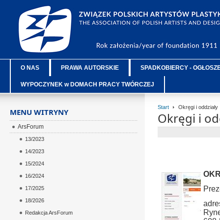
O NAS
PRAWA AUTORSKIE
SPADKOBIERCY - OGŁOSZ
WYPOCZYNEK w DOMACH PRACY TWÓRCZEJ
Start
Okręgi i oddziały
MENU WITRYNY
Okręgi i od
ArsForum
13/2023
14/2023
15/2024
OKR
16/2024
Prez
17/2025
18/2026
adre
Ryne
Redakcja ArsForum