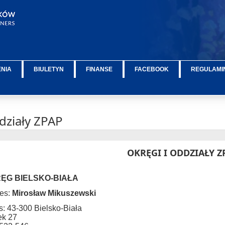
ENIA
BIULETYN
FINANSE
FACEBOOK
REGULAMIN
działy ZPAP
OKRĘGI I ODDZIAŁY Z
ĘG BIELSKO-BIAŁA
es:
Mirosław Mikuszewski
s: 43-300 Bielsko-Biała
k 27