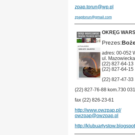
zpap.torun@wp.pl
zpaptorun@gmail.com
OKRĘG WAR
Prezes:
Boże
adres: 00-052
ul. Mazowiecka
(22) 827-64-13
(22) 827-64-15
(22) 827-47-33
(22) 827-76-88 kom.730 03
fax (22) 826-23-61
http://www.owzpap.pl/
owzpap@owzpap.pl
http://klubuartystow.blogspo