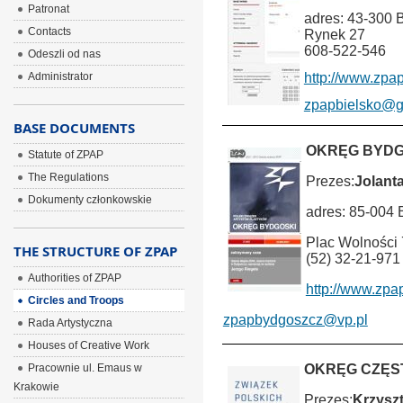
Patronat
adres: 43-300 B
Contacts
Rynek 27
608-522-546
Odeszli od nas
Administrator
http://www.zpap
zpapbielsko@g
BASE DOCUMENTS
OKRĘG BYD
Statute of ZPAP
The Regulations
Prezes:
Jolant
Dokumenty członkowskie
adres: 85-004
Plac Wolności 
THE STRUCTURE OF ZPAP
(52) 32-21-971
Authorities of ZPAP
http://www.zpa
Circles and Troops
zpapbydgoszcz@vp.pl
Rada Artystyczna
Houses of Creative Work
Pracownie ul. Emaus w
OKRĘG CZĘ
Krakowie
Prezes:
Krzyszt