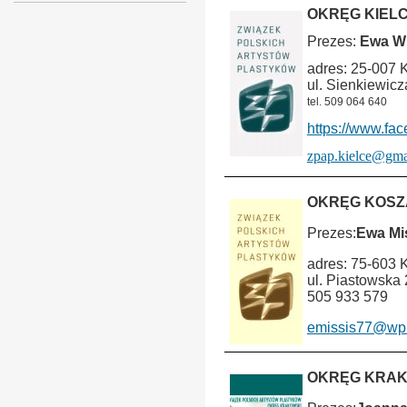
OKRĘG KIEL
Prezes:
Ewa Wi
adres: 25-007 
ul. Sienkiewicz
tel. 509 064 640
https://www.fa
zpap.kielce@gma
OKRĘG KOSZ
Prezes:
Ewa Mi
adres: 75-603 
ul. Piastowska
505 933 579
emissis77@wp.
OKRĘG KRA