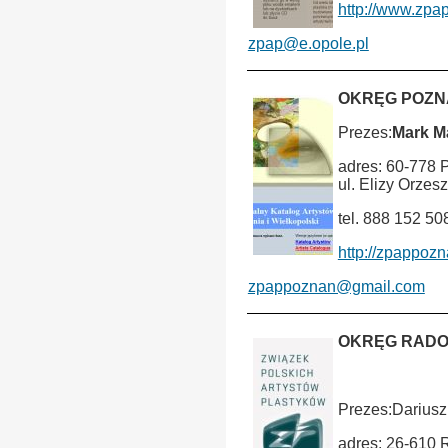
http://www.zpap
zpap@e.opole.pl
OKRĘG POZN
Prezes:
Mark M
adres: 60-778 
ul. Elizy Orzes
tel. 888 152 50
http://zpappoz
zpappoznan@gmail.com
OKRĘG RAD
ÂÂÂÂÂÂÂÂÂÂÂÂÂ
Prezes:Dariusz
adres: 26-610