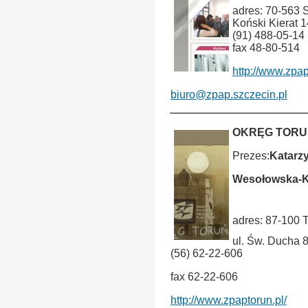
adres: 70-563 
Koński Kierat 1
(91) 488-05-14
fax 48-80-514
http://www.zpap
biuro@zpap.szczecin.pl
OKRĘG TORU
Prezes:
Katarz
Wesołowska-K
ÂÂ
adres: 87-100 
ul. Św. Ducha 
(56) 62-22-606
fax 62-22-606
http://www.zpaptorun.pl/