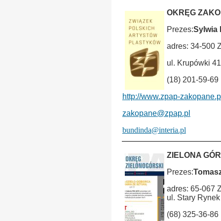
OKRĘG ZAKO
Prezes:
Sylwia 
adres: 34-500
ul. Krupówki 41
(18) 201-59-69
http://www.zpap-zakopane.p
zakopane@zpap.pl
bundinda@interia.pl
ZIELONA GÓ
Prezes:
Tomasz
adres: 65-067 
ul. Stary Rynek
(68) 325-36-86