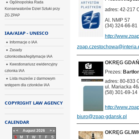
Ogólnopolska Rada
Konserwatorów Dzieł Sztuki przy
adres: 42-217
ZG ZPAP
Al. NMP 57
(34) 324-66-81
IAA/AIAP - UNESCO
http://www.zpa
Informacje o IAA
zpap.czestochowa@interia.
Zasady
członkostwa/legitymacje IAA
OKRĘG GDA
Kwestionariusz ewidencyjny
członka IAA
Prezes:
Bartło
Lista muzeów z darmowym
adres: 80-833 
wstępem dla członków IAA
ul. Mariacka 46
(58) 301-69-14
COPYRIGHT LAW AGENCY
http://www.zpap
biuro@zpap-gdansk.pl
CALENDAR
«
<
August
2026
>
»
OKRĘG GLIW
S
M
T
W
T
F
S