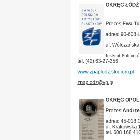
OKRĘG ŁÓDŹ
ÂÂÂÂÂÂÂÂÂÂÂÂÂ
Prezes:
Ewa To
adres: 90-608 
ul. Wólczańska
Instytut Polimer
tel. (42) 63-27-356
www.zpaplodz.studiom.pl
zpaplodz@vp.p
l
OKRĘG OPOL
Prezes:
Andrze
adres: 45-018 
ul. Krakowska 
tel. 608 168 41