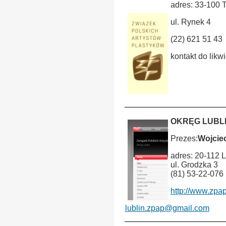
adres: 33-100 
ul. Rynek 4
(22) 621 51 43
kontakt do likw
OKRĘG LUBL
Prezes:
Wojcie
adres: 20-112 L
ul. Grodzka 3
(81) 53-22-076
http://www.zpap-
lublin.zpap@gmail.com