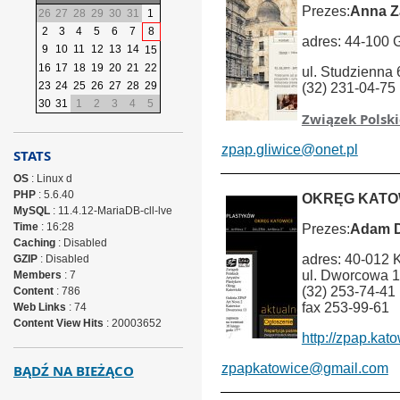
Prezes:
Anna Z
26
27
28
29
30
31
1
2
3
4
5
6
7
8
adres: 44-100 
9
10
11
12
13
14
15
16
17
18
19
20
21
22
ul. Studzienna 
23
24
25
26
27
28
29
(32) 231-04-75
30
31
1
2
3
4
5
Związek Polsk
zpap.gliwice@onet.pl
STATS
OS
: Linux d
PHP
: 5.6.40
OKRĘG KATO
MySQL
: 11.4.12-MariaDB-cll-lve
Time
: 16:28
Prezes:
Adam D
Caching
: Disabled
adres: 40-012 
GZIP
: Disabled
ul. Dworcowa 
Members
: 7
(32) 253-74-41
Content
: 786
fax 253-99-61
Web Links
: 74
Content View Hits
: 20003652
http://zpap.kato
zpapkatowice@gmail.com
BĄDŹ NA BIEŻĄCO