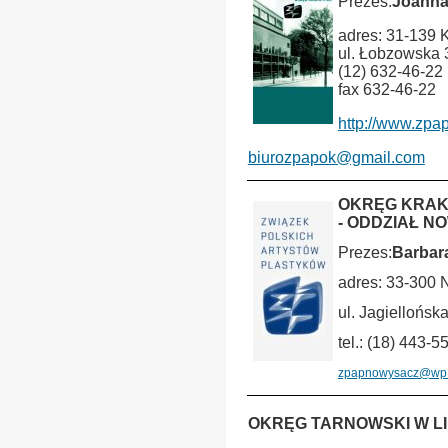
Prezes:
Joanna
adres: 31-139 
ul. Łobzowska 
(12) 632-46-22
fax 632-46-22
http://www.zpap
biurozpapok@gmail.com
OKRĘG KRAK
- ODDZIAŁ N
Prezes:
Barbar
adres: 33-300
ul. Jagiellońsk
tel.: (18) 443-5
zpapnowysacz@wp.
OKRĘG TARNOWSKI W LI