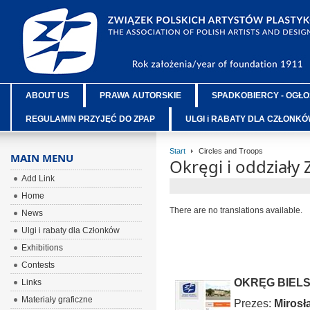
ABOUT US
PRAWA AUTORSKIE
SPADKOBIERCY - OGŁO
REGULAMIN PRZYJĘĆ DO ZPAP
ULGI i RABATY DLA CZŁONK
Start
Circles and Troops
MAIN MENU
Okręgi i oddziały
Add Link
Home
There are no translations available.
News
Ulgi i rabaty dla Członków
Exhibitions
Contests
OKRĘG BIELS
Links
Materiały graficzne
Prezes:
Mirosł