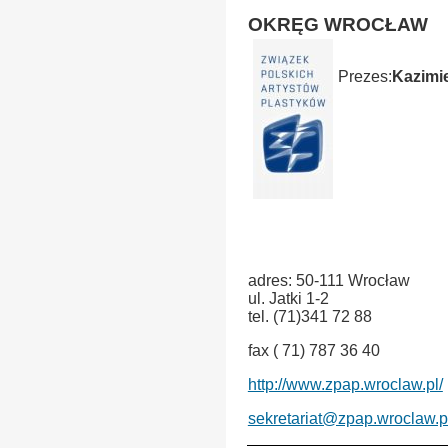
OKRĘG WROCŁAW
Prezes:
Kazimi
ÂÂÂÂÂÂÂÂÂÂÂÂÂÂÂÂÂÂ
ÂÂÂÂÂÂÂÂÂÂÂÂÂÂÂÂÂÂ
adres: 50-111 Wrocław
ul. Jatki 1-2
tel. (71)341 72 88
fax ( 71) 787 36 40
http://www.zpap.wroclaw.pl/
sekretariat@zpap.wroclaw.p