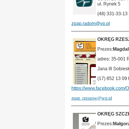
ul. Rynek 5
(48) 331-33-13
zpap.radom@vp.pl
OKRĘG RZE
Prezes:
Magda
adres: 35-001
Jana III Sobie
(17) 852 13 09 
https://www.facebook.com/
zpap_rzeszow@wp.pl
OKRĘG SZCZ
Prezes:
Małgor