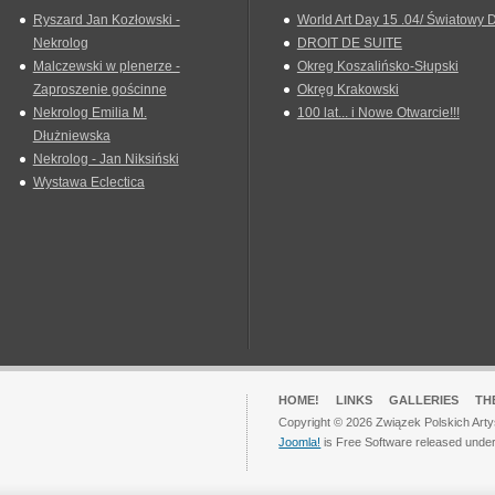
Ryszard Jan Kozłowski -
World Art Day 15 .04/ Światowy D
Nekrolog
DROIT DE SUITE
Malczewski w plenerze -
Okreg Koszalińsko-Słupski
Zaproszenie gościnne
Okręg Krakowski
Nekrolog Emilia M.
100 lat... i Nowe Otwarcie!!!
Dłużniewska
Nekrolog - Jan Niksiński
Wystawa Eclectica
HOME!
LINKS
GALLERIES
TH
Copyright © 2026 Związek Polskich Arty
Joomla!
is Free Software released unde